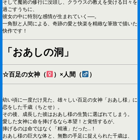
そして魔術の修行に没頭し、クラウスの教えを受ける日々を
過ごすうちに、
彼女の中に特別な感情が生まれていく──。
一角獣と人間による、奇跡の愛と快楽を精緻な筆致で描いた
快作です！
「おあしの洞」
☆百足の女神（
）×人間（
）
幼い頃に一度だけ見た、雄々しい百足の女神「おあし様」に
恋をした千歳（ちとせ）。
その後、成長した彼はおあし様の生贄に選ばれてしまう。
愛した女神に命を捧げるなら本望！と覚悟するが、
捧げるのは命ではなく「精液」だった…！
おあし様の巨大な体と、無数の手足に捉えられた千歳は、