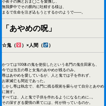
小夜子の胸とおま◯こを愛撫し、
無我夢中でその膣内に吐精する様は、
まるで生命を注ぎ込もうとするかのようで――。
「あやめの呪」
☆鬼（
）×人間（
）
かつては100体の鬼を使役したという名門の鬼生田家も、
今では当主の尊と女鬼のあやめが残るのみ。
尊はあやめを愛しているが、人と鬼では子を作れず、
お家滅亡も間近であった。
しかし尊は執念で、名門に残る呪術を蘇らせて自分とあやめ
に施す。
すべては、人と鬼で子供を作れるようになるために…。
その深すぎる愛情の果てには、何が待っているのか。