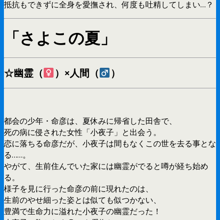
抵抗もできずに全身を愛撫され、何度も吐精してしまい…？
「さよこの夏」
☆幽霊（
）×人間（
）
都会の少年・命彦は、夏休みに帰省した田舎で、
死の病に侵された女性「小夜子」と出会う。
恋に落ちる命彦だが、小夜子は間もなくこの世を去る事とな
る……。
やがて、生前住んでいた家には幽霊がでると噂が経ち始め
る。
様子を見に行った命彦の前に現れたのは、
生前のやせ細った姿とは似ても似つかない、
豊満で生命力に溢れた小夜子の幽霊だった！