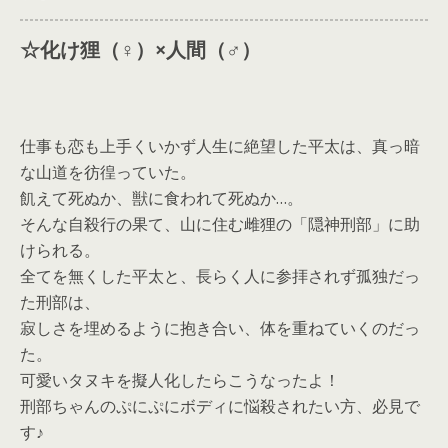
☆化け狸（♀）×人間
（♂）
仕事も恋も上手くいかず人生に絶望した平太は、真っ暗
な山道を彷徨っていた。
飢えて死ぬか、獣に食われて死ぬか…。
そんな自殺行の果て、山に住む雌狸の「隠神刑部」に助
けられる。
全てを無くした平太と、長らく人に参拝されず孤独だっ
た刑部は、
寂しさを埋めるように抱き合い、体を重ねていくのだっ
た。
可愛いタヌキを擬人化したらこうなったよ！
刑部ちゃんのぷにぷにボディに悩殺されたい方、必見で
す♪