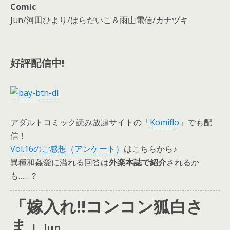
Comic
Jun/河田ひより/はらだいこ＆雨山電信/カナヅキ
好評配信中!
アダルトコミック読み放題サイトの「
Komiflo
」でも配
信！
Vol.16のご感想（アンケート）
はこちらから♪
異種和姦愛に溢れる回答は
外楽本誌で紹介
されるか
も……？
「嫁入れ!!コンコン狐白さ
ま」
Jun