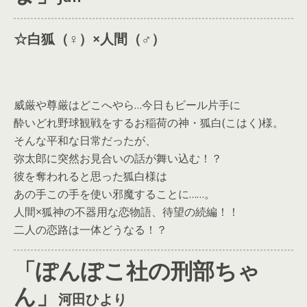
☆白狐
（♀️）
×人間
（♂）
威厳や尊厳はどこへやら…今日もビール片手に
酔いどれ野球観戦をするお稲荷の神・狐白(こはく)様。
そんな平和な日常だったが、
弥太郎に突然お見合いの話が舞い込む！？
彼を奪われると思った狐白様は
あの手この手を使い邪魔することに……。
人間×狐神の不器用な恋物語、待望の続編！！
二人の恋路は一体どうなる！？
「ぽんぽこ社の刑部ちゃ
ん」
河田ひより