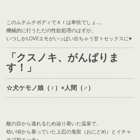
このムチムチボディでＡＩは卑怯でしょ…。
機械的に行うただの性欲処理のはずが、
いつしかLOVEエモがいっぱい出ちゃう甘々セックスに♥
「クスノキ、がんばりま
す！」
☆犬ケモノ娘（♀️）×人間（♂）
敵の目から逃れるため辿り着いた温泉で、
幼い頃から慕っていた上忍の鬼留（おにどめ）とイチャ
ラブ初エッチ♪