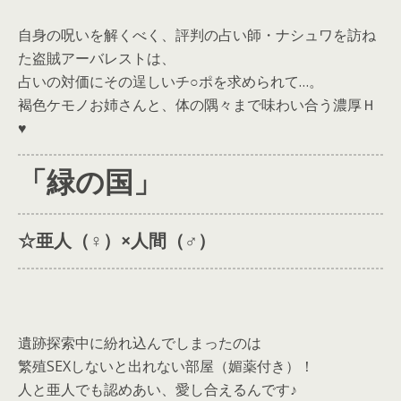
自身の呪いを解くべく、評判の占い師・ナシュワを訪ね
た盗賊アーバレストは、
占いの対価にその逞しいチ○ポを求められて…。
褐色ケモノお姉さんと、体の隅々まで味わい合う濃厚Ｈ
♥
「緑の国」
☆亜人（♀️）×人間（♂）
遺跡探索中に紛れ込んでしまったのは
繁殖SEXしないと出れない部屋（媚薬付き）！
人と亜人でも認めあい、愛し合えるんです♪