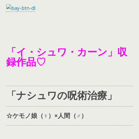
「イ・シュワ・カーン」収
録作品♡
「ナシュワの呪術治療」
☆ケモノ娘（♀️）×人間（♂）